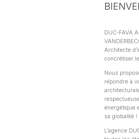
BIENV
DUC-FAVA Arc
VANDERBECQ- 
Architecte d’
concrétiser l
Nous proposo
répondre à v
architectural
respectueuse
énergétique e
sa globalité !
L’agence DU