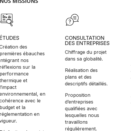
NOS MISSIONS
ÉTUDES
CONSULTATION
DES ENTREPRISES
Création des
Chiffrage du projet
premières ébauches
dans sa globalité.
intégrant nos
réflexions sur la
Réalisation des
performance
plans et des
thermique et
descriptifs détaillés.
l’impact
environnemental, en
Proposition
cohérence avec le
d’entreprises
budget et la
qualifiées avec
réglementation en
lesquelles nous
vigueur.
travaillons
régulièrement.